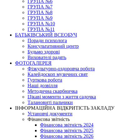
ГРУПА №6
ГРУПА №7
ГРУПА №8
ГРУПА №9
ГРУПА №10
ГРУПА №11
БАТЬКІВСЬКИЙ ВСЕОБУЧ
Поради психолога
Консультативний центр
Будьмо здорові
Вихователі радять
ФОТОГАЛЕРЕЯ
Фізкультурно-оздоровча робота
Калейдоскоп музичних свят
Гурткова робота
Наші дозвілля
Методична скарбничка
Цікаві моменти з життя садочка
Талановиті пальчики
ІНФОРМАЦІЙНА ВІДКРИТІСТЬ ЗАКЛАДУ
Установчі документи
Фінансова звітність
Фінансова звітність 2024
Фінансова звітність 2025
Фінансова звітність 2026