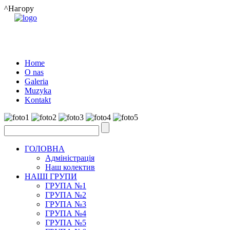
^Нагору
Home
O nas
Galeria
Muzyka
Kontakt
ГОЛОВНА
Адміністрація
Наш колектив
НАШІ ГРУПИ
ГРУПА №1
ГРУПА №2
ГРУПА №3
ГРУПА №4
ГРУПА №5