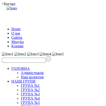
^Нагору
Home
O nas
Galeria
Muzyka
Kontakt
ГОЛОВНА
Адміністрація
Наш колектив
НАШІ ГРУПИ
ГРУПА №1
ГРУПА №2
ГРУПА №3
ГРУПА №4
ГРУПА №5