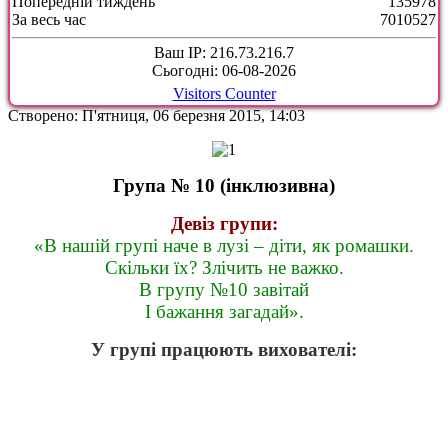
Попередній тиждень
135978
За весь час
7010527
Ваш IP: 216.73.216.7
Сьогодні: 06-08-2026
Visitors Counter
Створено: П'ятниця, 06 березня 2015, 14:03
Група № 10 (інклюзивна)
Девіз групи:
«В нашій групі наче в лузі – діти, як ромашки.
Скільки їх? Злічить не важко.
В групу №10 завітай
І бажання загадай».
У групі працюють вихователі: