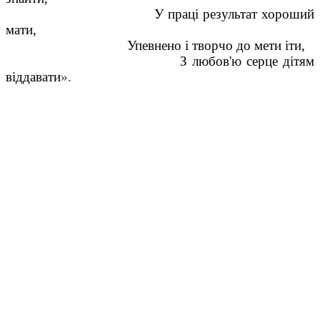
У праці результат хороший
мати,
Упевнено і творчо до мети іти,
З любов'ю серце дітям
віддавати
».