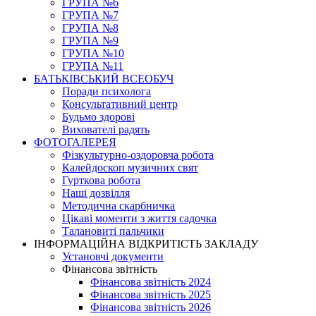
ГРУПА №6
ГРУПА №7
ГРУПА №8
ГРУПА №9
ГРУПА №10
ГРУПА №11
БАТЬКІВСЬКИЙ ВСЕОБУЧ
Поради психолога
Консультативний центр
Будьмо здорові
Вихователі радять
ФОТОГАЛЕРЕЯ
Фізкультурно-оздоровча робота
Калейдоскоп музичних свят
Гурткова робота
Наші дозвілля
Методична скарбничка
Цікаві моменти з життя садочка
Талановиті пальчики
ІНФОРМАЦІЙНА ВІДКРИТІСТЬ ЗАКЛАДУ
Установчі документи
Фінансова звітність
Фінансова звітність 2024
Фінансова звітність 2025
Фінансова звітність 2026