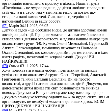
організацію навчального процесу в цілому. Наша 8 група
«Посмішка» - це чудова родина, де дітки люблять проводити
свій час, а я в свою чергу вдячна за тепло та довіру, яку
створили наші вихователі. Сил, наснаги, терпіння і
натхнення! Вдячні за вашу роботу!
#71
Марія
04.11.2025, 06:05
Дитячий садок - це особливе місце, де дитина здобуває новий
досвід соціалізації. Праця вихователів має вагомий внесок в
становлення дитячої особистості. Я вдячна нашим найкращим
вихователям групи №9: Кужель Олені Миколаївні, Суравській
Анжелі Олександрівні, помічнику вихователя Польовій
Оксані Степанівні, що кожного дня Ви прагнете внести в їхнє
життя радість, позитивні та яскраві емоції. Дякую! ВИ
НАЙКРАЩІ!!!!
#70
Ольга
03.11.2025, 17:44
Хочу подякувати нашим любим, позитивним та завжди
усміхненим вихователям 8 групи: Олені Георгіївні, Анастасії
Григорівні та няні Світлані Василівні. Ви не просто
вихователі, а друзі і наставники для наших дітей. Дякуємо, що
допомагаєте дітям пізнавати світ, розвиватися та вчитися
новому. Дякуємо за Вашу нелегку, але таку важливу працю.
Дякуємо всьому колективу садочку №32 за чудові свята, які Ви
організовуєте, це незабутні моменти для наших діток. ВСІМ
ЩИРО ДЯКУЮ!!! ВИ НАЙКРАЩІ!!!
#69
Міла
03.11.2025, 16:20