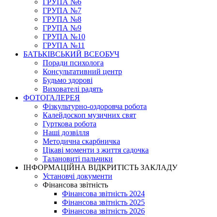
ГРУПА №6
ГРУПА №7
ГРУПА №8
ГРУПА №9
ГРУПА №10
ГРУПА №11
БАТЬКІВСЬКИЙ ВСЕОБУЧ
Поради психолога
Консультативний центр
Будьмо здорові
Вихователі радять
ФОТОГАЛЕРЕЯ
Фізкультурно-оздоровча робота
Калейдоскоп музичних свят
Гурткова робота
Наші дозвілля
Методична скарбничка
Цікаві моменти з життя садочка
Талановиті пальчики
ІНФОРМАЦІЙНА ВІДКРИТІСТЬ ЗАКЛАДУ
Установчі документи
Фінансова звітність
Фінансова звітність 2024
Фінансова звітність 2025
Фінансова звітність 2026