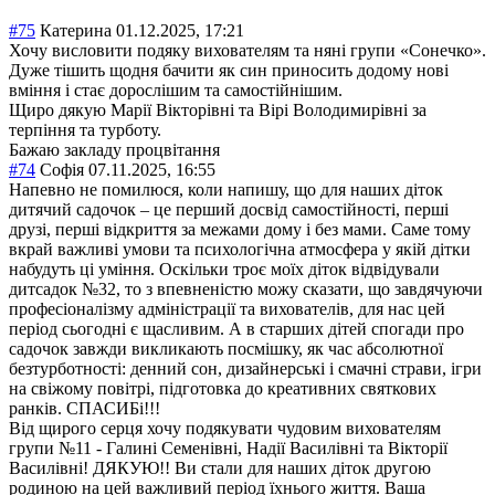
#75
Катерина
01.12.2025, 17:21
Хочу висловити подяку вихователям та няні групи «Сонечко».
Дуже тішить щодня бачити як син приносить додому нові
вміння і стає дорослішим та самостійнішим.
Щиро дякую Марії Вікторівні та Вірі Володимирівні за
терпіння та турботу.
Бажаю закладу процвітання
#74
Софія
07.11.2025, 16:55
Напевно не помилюся, коли напишу, що для наших діток
дитячий садочок – це перший досвід самостійності, перші
друзі, перші відкриття за межами дому і без мами. Саме тому
вкрай важливі умови та психологічна атмосфера у якій дітки
набудуть ці уміння. Оскільки троє моїх діток відвідували
дитсадок №32, то з впевненістю можу сказати, що завдячуючи
професіоналізму адміністрації та вихователів, для нас цей
період сьогодні є щасливим. А в старших дітей спогади про
садочок завжди викликають посмішку, як час абсолютної
безтурботності: денний сон, дизайнерські і смачні страви, ігри
на свіжому повітрі, підготовка до креативних святкових
ранків. СПАСИБі!!!
Від щирого серця хочу подякувати чудовим вихователям
групи №11 - Галині Семенівні, Надії Василівні та Вікторії
Василівні! ДЯКУЮ!! Ви стали для наших діток другою
родиною на цей важливий період їхнього життя. Ваша