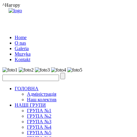
^Нагору
Home
O nas
Galeria
Muzyka
Kontakt
ГОЛОВНА
Адміністрація
Наш колектив
НАШІ ГРУПИ
ГРУПА №1
ГРУПА №2
ГРУПА №3
ГРУПА №4
ГРУПА №5