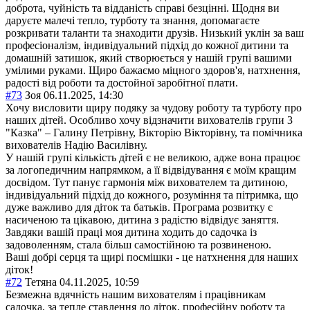
доброта, чуйність та відданість справі безцінні. Щодня ви
даруєте малечі тепло, турботу та знання, допомагаєте
розкривати таланти та знаходити друзів. Низький уклін за ваш
професіоналізм, індивідуальний підхід до кожної дитини та
домашній затишок, який створюється у нашій групі вашими
умілими руками. Щиро бажаємо міцного здоров'я, натхнення,
радості від роботи та достойної заробітної плати.
#73
Зоя
06.11.2025, 14:30
Хочу висловити щиру подяку за чудову роботу та турботу про
наших дітей. Особливо хочу відзначити вихователів групи 3
"Казка" – Галину Петрівну, Вікторію Вікторівну, та помічника
вихователів Надію Василівну.
У нашій групі кількість дітей є не великою, адже вона працює
за логопедичним напрямком, а її відвідування є моїм кращим
досвідом. Тут панує гармонія між вихователем та дитиною,
індивідуальний підхід до кожного, розуміння та пітримка, що
дуже важливо для діток та батьків. Програма розвитку є
насиченою та цікавою, дитина з радістю відвідує заняття.
Завдяки вашій праці моя дитина ходить до садочка із
задоволенням, стала більш самостійною та розвиненою.
Ваші добрі серця та щирі посмішки - це натхнення для наших
діток!
#72
Тетяна
04.11.2025, 10:59
Безмежна вдячність нашим вихователям і працівникам
садочка, за тепле ставлення до діток, професійну роботу та