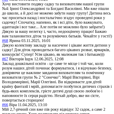
Хочу вистовити подяку садку та вихователям нашої групи
№4: Ірині Олександрівні та Богдані Василівні. Ми вже пішли
до школи, а й досі не можемо забути нашу групу! Дитина весь
час проситься назад і ностальгічно згадує проведені роки у
садочку! Спочатку, напевно, як і всі діти, було важкувато,
адаптація і все таке... Але потім не можливо було забрати!)
Дякую за вашу нелегку і, часто, недооцінену працю! Бажаю
вам талановитих діток та розуміючих батьків. Чекайте у гості!)
#68
Ярина
03.11.2025, 16:01
Дякую колективу закладу за насичене і цікаве життя дитини у
садку! Для діток проводиться багато цікавих розваг, ярмарків,
конкурсів! Супер! Усім цікаво, як малюкам так і батькам)))
#67
Вікторія Іщук
12.06.2025, 12:08
Заклад дошкільної освіти - це саме те місце і той час, коли
розум наших дітей починає формуватися, і я відчуваю безпеку,
довіряючи це важливе завдання вихователям та помічнику
вихователя групи № 2 "Сонечко": Марії Вікторівні, Вірі
Володимирівні, Марії Олегівні. Ви відкриваєте для дітей
країну фантазії і мрій, допомагаєте позбутися дитячих страхів і
будь-яких комплексів, грієте дитячі душі своєю любов'ю і
наповнюєте їх серця радістю. Нехай добро, яке ви сієте,
повертається сторицею!
#66
Віра
11.04.2025, 13:10
Мій 2,7-річний син вже пів року відвідує 32 садок, а саме 2
ясельну групу. Хочу подякувати від щирого серця