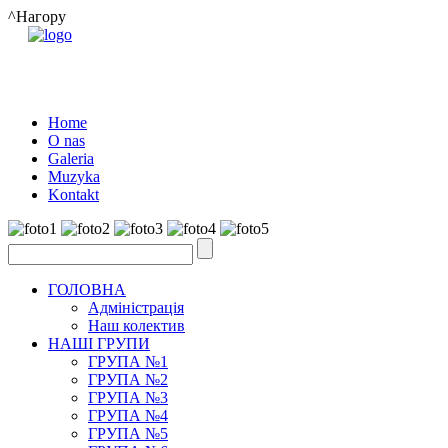
^Нагору
Home
O nas
Galeria
Muzyka
Kontakt
ГОЛОВНА
Адміністрація
Наш колектив
НАШІ ГРУПИ
ГРУПА №1
ГРУПА №2
ГРУПА №3
ГРУПА №4
ГРУПА №5