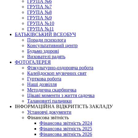
ГРУПА №6
ГРУПА №7
ГРУПА №8
ГРУПА №9
ГРУПА №10
ГРУПА №11
БАТЬКІВСЬКИЙ ВСЕОБУЧ
Поради психолога
Консультативний центр
Будьмо здорові
Вихователі радять
ФОТОГАЛЕРЕЯ
Фізкультурно-оздоровча робота
Калейдоскоп музичних свят
Гурткова робота
Наші дозвілля
Методична скарбничка
Цікаві моменти з життя садочка
Талановиті пальчики
ІНФОРМАЦІЙНА ВІДКРИТІСТЬ ЗАКЛАДУ
Установчі документи
Фінансова звітність
Фінансова звітність 2024
Фінансова звітність 2025
Фінансова звітність 2026