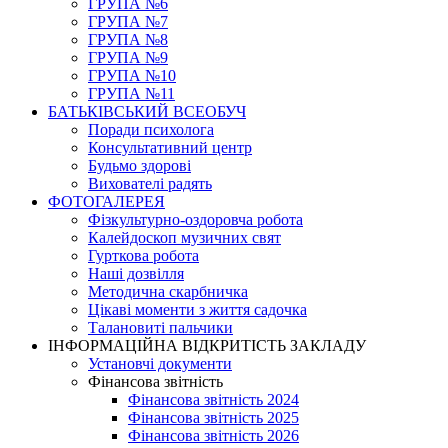
ГРУПА №6
ГРУПА №7
ГРУПА №8
ГРУПА №9
ГРУПА №10
ГРУПА №11
БАТЬКІВСЬКИЙ ВСЕОБУЧ
Поради психолога
Консультативний центр
Будьмо здорові
Вихователі радять
ФОТОГАЛЕРЕЯ
Фізкультурно-оздоровча робота
Калейдоскоп музичних свят
Гурткова робота
Наші дозвілля
Методична скарбничка
Цікаві моменти з життя садочка
Талановиті пальчики
ІНФОРМАЦІЙНА ВІДКРИТІСТЬ ЗАКЛАДУ
Установчі документи
Фінансова звітність
Фінансова звітність 2024
Фінансова звітність 2025
Фінансова звітність 2026