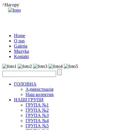
^Нагору
Home
O nas
Galeria
Muzyka
Kontakt
ГОЛОВНА
Адміністрація
Наш колектив
НАШІ ГРУПИ
ГРУПА №1
ГРУПА №2
ГРУПА №3
ГРУПА №4
ГРУПА №5