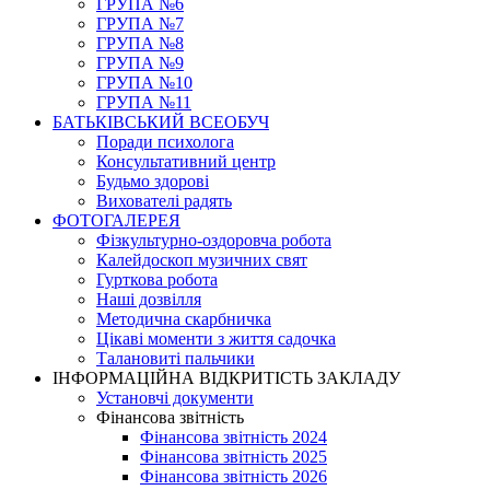
ГРУПА №6
ГРУПА №7
ГРУПА №8
ГРУПА №9
ГРУПА №10
ГРУПА №11
БАТЬКІВСЬКИЙ ВСЕОБУЧ
Поради психолога
Консультативний центр
Будьмо здорові
Вихователі радять
ФОТОГАЛЕРЕЯ
Фізкультурно-оздоровча робота
Калейдоскоп музичних свят
Гурткова робота
Наші дозвілля
Методична скарбничка
Цікаві моменти з життя садочка
Талановиті пальчики
ІНФОРМАЦІЙНА ВІДКРИТІСТЬ ЗАКЛАДУ
Установчі документи
Фінансова звітність
Фінансова звітність 2024
Фінансова звітність 2025
Фінансова звітність 2026