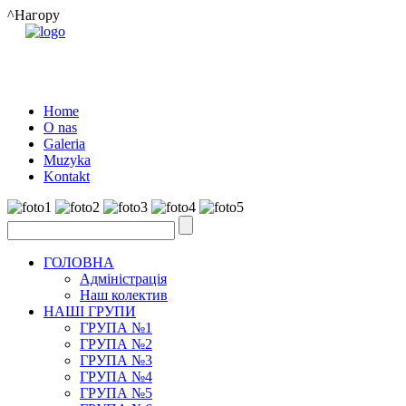
^Нагору
Home
O nas
Galeria
Muzyka
Kontakt
ГОЛОВНА
Адміністрація
Наш колектив
НАШІ ГРУПИ
ГРУПА №1
ГРУПА №2
ГРУПА №3
ГРУПА №4
ГРУПА №5