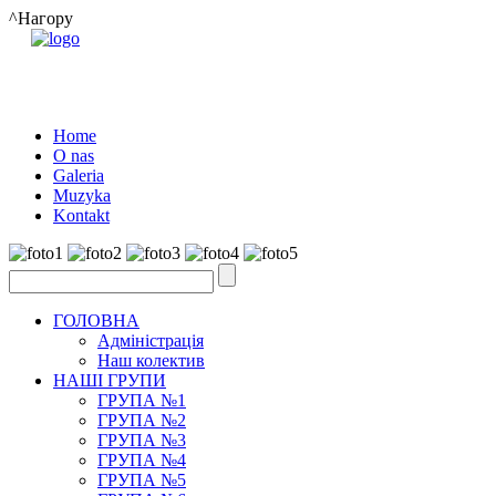
^Нагору
Home
O nas
Galeria
Muzyka
Kontakt
ГОЛОВНА
Адміністрація
Наш колектив
НАШІ ГРУПИ
ГРУПА №1
ГРУПА №2
ГРУПА №3
ГРУПА №4
ГРУПА №5