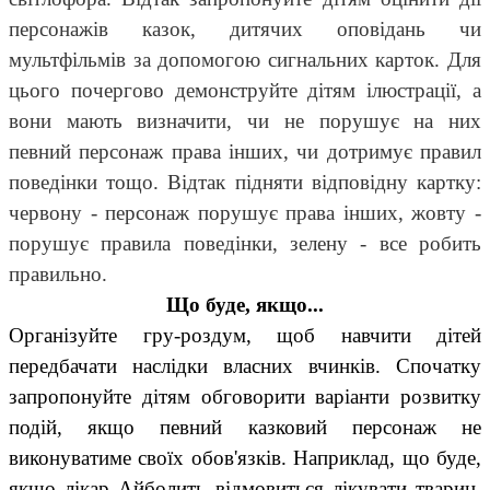
персонажів казок, дитячих оповідань чи
мультфільмів за допомогою сигнальних карток. Для
цього почергово демонструйте дітям ілюстрації, а
вони мають визначити, чи не порушує на них
певний персонаж права інших, чи дотримує правил
поведінки тощо. Відтак підняти відповідну картку:
червону - персонаж порушує права інших, жовту -
порушує правила поведінки, зелену - все робить
правильно.
Що буде, якщо...
Організуйте гру-роздум, щоб навчити дітей
передбачати наслідки власних вчинків. Спочатку
запропонуйте дітям обговорити варіанти розвитку
подій, якщо певний казковий персонаж не
виконуватиме своїх обов'язків. Наприклад, що буде,
якщо лікар Айболить відмовиться лікувати тварин.