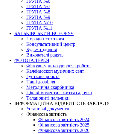
ГРУПА №6
ГРУПА №7
ГРУПА №8
ГРУПА №9
ГРУПА №10
ГРУПА №11
БАТЬКІВСЬКИЙ ВСЕОБУЧ
Поради психолога
Консультативний центр
Будьмо здорові
Вихователі радять
ФОТОГАЛЕРЕЯ
Фізкультурно-оздоровча робота
Калейдоскоп музичних свят
Гурткова робота
Наші дозвілля
Методична скарбничка
Цікаві моменти з життя садочка
Талановиті пальчики
ІНФОРМАЦІЙНА ВІДКРИТІСТЬ ЗАКЛАДУ
Установчі документи
Фінансова звітність
Фінансова звітність 2024
Фінансова звітність 2025
Фінансова звітність 2026