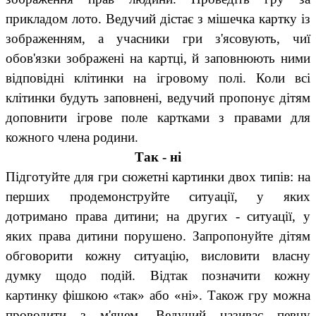
прикладом лото. Ведучий дістає з мішечка картку із
зображенням, а учасники гри з'ясовують, чиї
обов'язки зображені на картці, й заповнюють ними
відповідні клітинки на ігровому полі. Коли всі
клітинки будуть заповнені, ведучий пропонує дітям
доповнити ігрове поле картками з правами для
кожного члена родини.
Так - ні
Підготуйте для гри сюжетні картинки двох типів: на
перших продемонструйте ситуації, у яких
дотримано права дитини; на других - ситуації, у
яких права дитини порушено. Запропонуйте дітям
обговорити кожну ситуацію, висловити власну
думку щодо подій. Відтак позначити кожну
картинку фішкою «так» або «ні». Також гру можна
проводити з м'ячем. Ведучий називає певну