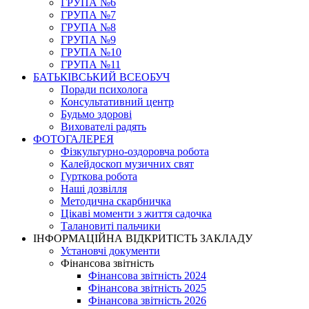
ГРУПА №6
ГРУПА №7
ГРУПА №8
ГРУПА №9
ГРУПА №10
ГРУПА №11
БАТЬКІВСЬКИЙ ВСЕОБУЧ
Поради психолога
Консультативний центр
Будьмо здорові
Вихователі радять
ФОТОГАЛЕРЕЯ
Фізкультурно-оздоровча робота
Калейдоскоп музичних свят
Гурткова робота
Наші дозвілля
Методична скарбничка
Цікаві моменти з життя садочка
Талановиті пальчики
ІНФОРМАЦІЙНА ВІДКРИТІСТЬ ЗАКЛАДУ
Установчі документи
Фінансова звітність
Фінансова звітність 2024
Фінансова звітність 2025
Фінансова звітність 2026