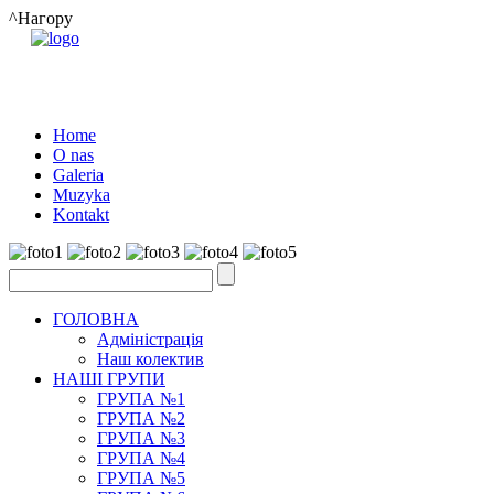
^Нагору
Home
O nas
Galeria
Muzyka
Kontakt
ГОЛОВНА
Адміністрація
Наш колектив
НАШІ ГРУПИ
ГРУПА №1
ГРУПА №2
ГРУПА №3
ГРУПА №4
ГРУПА №5